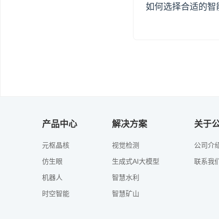
如何选择合适的智
Inter系列：灵活省
• 无显卡也能用：同
• 低功耗设计：电费
• 适合场景：中小型
NVIDIA系列：性能
• 旗舰级GPU加速
产品中心
解决方案
关于
• 完美支持CUDA
元枢晶核
视觉检测
公司介
• 适合场景：深度学
仿生眼
生成式AI大模型
联系我
AMD系列：高性价比
机器人
智慧水利
• 性能对标主流需求：
时空智能
智慧矿山
• 开放生态支持：全
• 适合场景：预算有