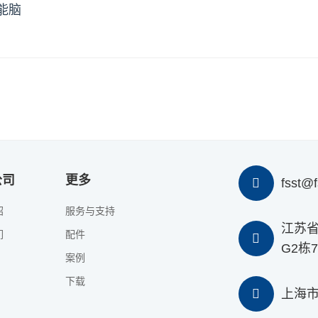
能脑
心的全能选手
时支持CPU/GPU环境，设备兼容性极佳
节省高达40%，7×24小时稳定运行
企业/个人开发者/对成本敏感的用户
巅峰之选
：复杂模型训练速度提升300%
公司
更多
fsst@f
生态：兼容主流AI开发框架
绍
服务与支持
习/科学计算/对延时敏感的专业应用
江苏省
们
配件
GPU方案
G2栋7
案例
价格比同级NVIDIA产品低20-35%
下载
面适配ROCm开源平台
上海市
限的中大型项目/教育科研用途